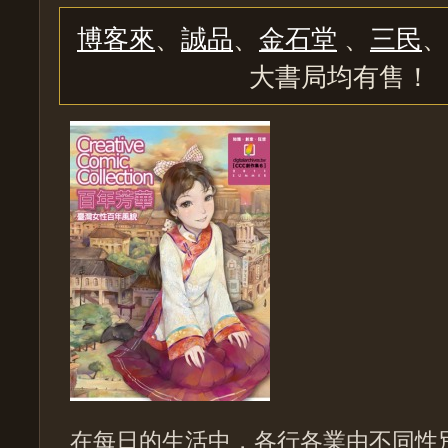
博客來
、
誠品
、
金石堂
、
三民
、
大書局均有售！
在每日的生活中，各行各業由不同性