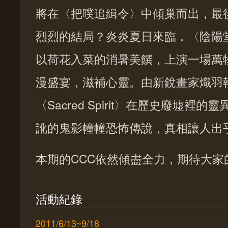
將在〈把噗追緝令〉中傾巢而出，最
烈烈的結局？炎炎夏日來臨，〈陰陽
以荷花入菜的消暑美饌，上演一場萬
漫盛宴，滋補心靈。由新銳畫家熾羽
〈Sacred Spirit〉在歷史廢墟裡
訛的鬼影幢幢恐怖傳說，真相讓人出
本期的CCC依然傾盡全力，期待大家
活動紀錄
2011/6/13~9/18