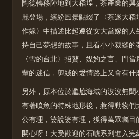
陶德轉移陣地到大稻埕，茶產業的興
麗登場，繽紛風景點綴了〈茶迷大稻
作嫁〉中描述比起遵從女大當嫁的人
持自己夢想的故事，且看小小裁縫的
〈雪的台北〉招贅、媒妁之言、門當
輩的迷信，剪絨的愛情路上又會有什
另外，原本位於尷尬海域的沒沒無聞
有著噴魚的特殊地形後，惹得動物們
公有理，婆說婆有理，獲得萬眾矚目
開心呀！大受歡迎的石唬系列進入完