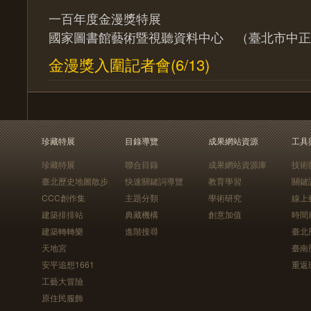
一百年度金漫獎特展
國家圖書館藝術暨視聽資料中心 （臺北市中正區
金漫獎入圍記者會(6/13)
珍藏特展
目錄導覽
成果網站資源
工具
珍藏特展
聯合目錄
成果網站資源庫
技術
臺北歷史地圖散步
快速關鍵詞導覽
教育學習
關鍵
CCC創作集
主題分類
學術研究
線上
建築排排站
典藏機構
創意加值
時間
建築轉轉樂
進階搜尋
臺北
天地宮
臺南
安平追想1661
重返
工藝大冒險
原住民服飾