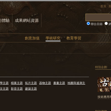
首頁
術體驗
成果網站資源
聯合目錄
網
創意加值
學術研究
教育學習
特別企劃
學主題
檔案主題
拓片主題
器物主題
書畫主題
地圖與遙測主
文主題
影音主題
建築主題
技術應用專