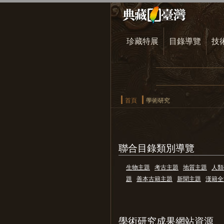
珍藏特展
目錄導覽
技
首頁
學術研究
聯合目錄類別導覽
生物主題
考古主題
地質主題
人類
題
善本古籍主題
新聞主題
漢籍全
學術研究成果網站資源