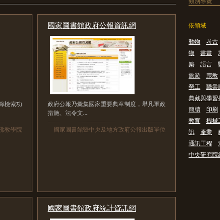
類別導覽
國家圖書館政府公報資訊網
依領域
動物
考古
物
書畫
築
語言
旅遊
宗教
勞工
職業
典藏與學習
錄檢索功
政府公報乃彙集國家重要典章制度，舉凡軍政
簡牘
印刷
措施、法令文...
教育
機械
佛教學院
國家圖書館暨中央及地方政府公報出版單位
訊
產業
通訊工程
中央研究院
國家圖書館政府統計資訊網