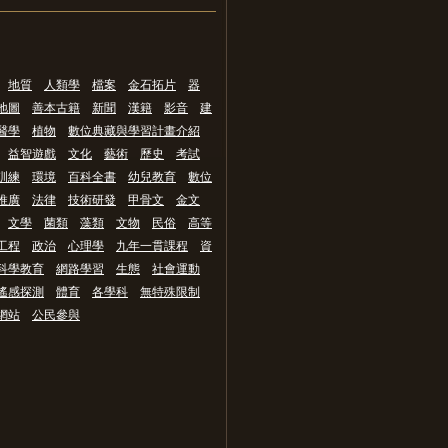
地質
人類學
檔案
金石拓片
器
地圖
善本古籍
新聞
漢籍
影音
建
醫學
植物
數位典藏與學習計畫介紹
益智遊戲
文化
藝術
歷史
考試
訓練
環境
百科全書
幼兒教育
數位
推廣
法律
技術研發
甲骨文
金文
文學
菌類
藻類
文物
民俗
高等
工程
政治
心理學
九年一貫課程
資
科學教育
網路學習
生態
社會運動
遙感探測
體育
各學科
無特殊限制
網站
公民參與