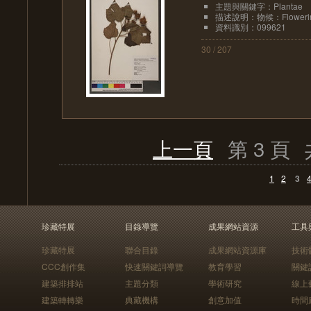
主題與關鍵字：Plantae
描述說明：物候：Floweri
資料識別：099621
30 / 207
上一頁
第 3 頁
1
2
3
珍藏特展
目錄導覽
成果網站資源
工具
珍藏特展
聯合目錄
成果網站資源庫
技術
CCC創作集
快速關鍵詞導覽
教育學習
關鍵
建築排排站
主題分類
學術研究
線上
建築轉轉樂
典藏機構
創意加值
時間