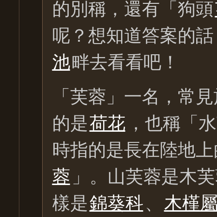
的別稱，還有「狗頭
呢？想知道答案的話
池
畔去看看吧！
「芙蓉」一名，常見
的是
荷花
，也稱「水
時指的是長在陸地上
蓉
」。山芙蓉是木芙
樣是
錦葵科
、
木槿