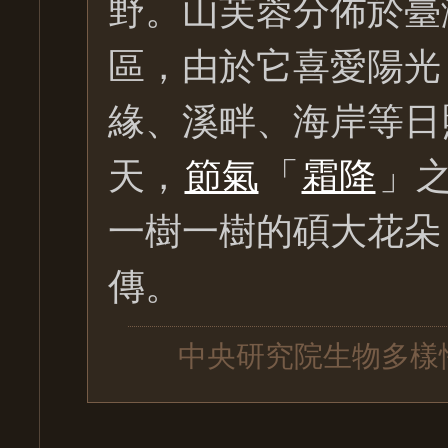
野。山芙蓉分佈於臺
區，由於它喜愛陽光
緣、溪畔、海岸等日
天，
節氣
「
霜降
」
一樹一樹的碩大花朵
傳。
中央研究院生物多樣