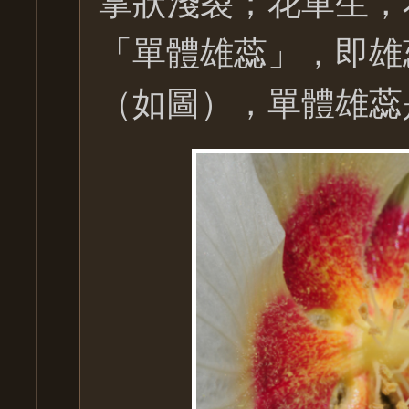
「單體雄蕊」，即雄
（如圖），單體雄蕊