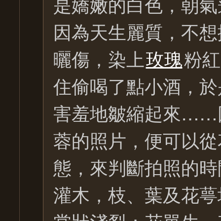
是嬌嫩的白色，朝氣
因為天生麗質，不想
曬傷，染上
玫瑰
粉紅
住偷喝了點小酒，於
害羞地皺縮起來……
蓉的照片，便可以從
態，來判斷拍照的時
灌木，枝、葉及花萼
掌狀淺裂；花單生，