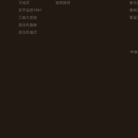
天地宮
進階搜尋
臺北
安平追想1661
臺南
工藝大冒險
重返
原住民服飾
原住民儀式
中央