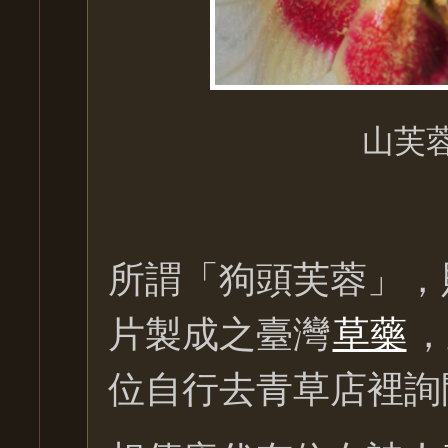
山芙
所謂「狗頭芙蓉」，
片製成之臺灣
草藥
，
位自行去青草店裡詢