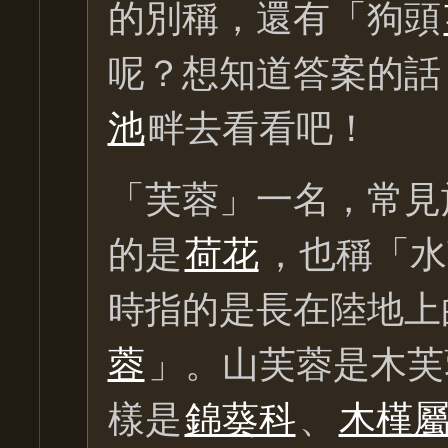
的別稱，還有「狗頭
呢？想知道答案的話
池
畔去看看吧！
「芙蓉」一名，常見
的是
荷花
，也稱「水
時指的是長在陸地上
蓉
」。山芙蓉是木芙
樣是
錦葵科
、
木槿