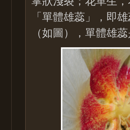
「單體雄蕊」，即雄
（如圖），單體雄蕊