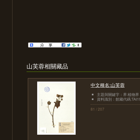
山芙蓉相關藏品
中文種名:山芙蓉
主題與關鍵字：界:植物界
資料識別：館藏代碼:TAI19
81 / 207