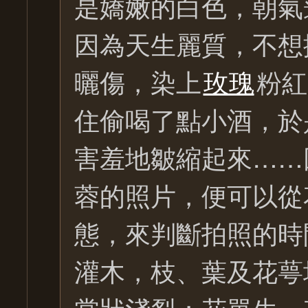
是嬌嫩的白色，朝氣
因為天生麗質，不想
曬傷，染上
玫瑰
粉紅
住偷喝了點小酒，於
害羞地皺縮起來……
蓉的照片，便可以從
態，來判斷拍照的時
灌木，枝、葉及花萼
掌狀淺裂；花單生，