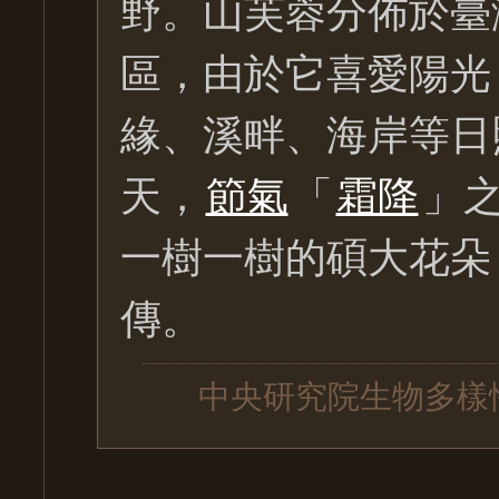
野。山芙蓉分佈於臺
區，由於它喜愛陽光
緣、溪畔、海岸等日
天，
節氣
「
霜降
」
一樹一樹的碩大花朵
傳。
中央研究院生物多樣