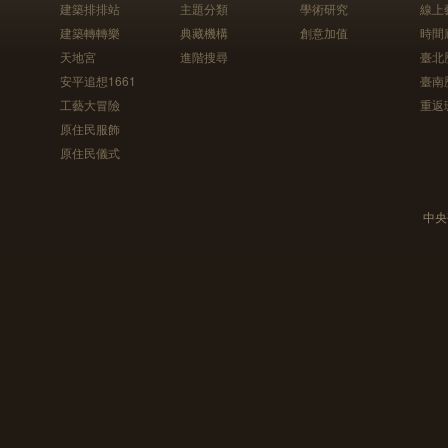
建築排排站
主題分類
學術研究
線上
建築轉轉樂
典藏機構
創意加值
時間
天地宮
進階搜尋
臺北
安平追想1661
臺南
工藝大冒險
重返
原住民服飾
原住民儀式
中央