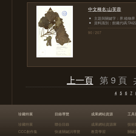
中文種名:山芙蓉
主題與關鍵字：界:植物界
資料識別：館藏代碼:TAI22
90 / 207
上一頁
第 9 頁
4
5
6
7
珍藏特展
目錄導覽
成果網站資源
工具
珍藏特展
聯合目錄
成果網站資源庫
技術
CCC創作集
快速關鍵詞導覽
教育學習
關鍵