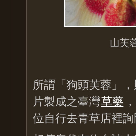
山芙
所謂「狗頭芙蓉」，
片製成之臺灣
草藥
，
位自行去青草店裡詢