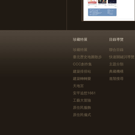
珍藏特展
目錄導覽
珍藏特展
聯合目錄
臺北歷史地圖散步
快速關鍵詞導覽
CCC創作集
主題分類
建築排排站
典藏機構
建築轉轉樂
進階搜尋
天地宮
安平追想1661
工藝大冒險
原住民服飾
原住民儀式