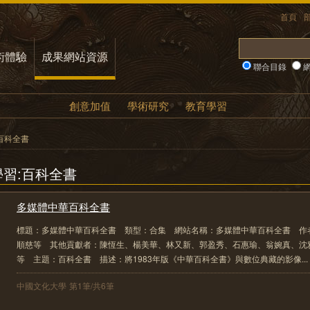
首頁
術體驗
成果網站資源
聯合目錄
網
創意加值
學術研究
教育學習
百科全書
學習:百科全書
多媒體中華百科全書
標題：多媒體中華百科全書 類型：合集 網站名稱：多媒體中華百科全書 作
順慈等 其他貢獻者：陳恆生、楊美華、林又新、郭盈秀、石惠瑜、翁婉真、沈
等 主題：百科全書 描述：將1983年版《中華百科全書》與數位典藏的影像...
中國文化大學
第1筆/共6筆