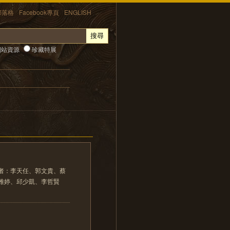
部落格
Facebook專頁
ENGLISH
站資源
珍藏特展
者：李天任、郭文貴、蔡
雅婷、邱少凱、李哲賢