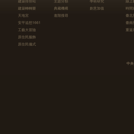
建築排排站
主題分類
學術研究
線上
建築轉轉樂
典藏機構
創意加值
時間
天地宮
進階搜尋
臺北
安平追想1661
臺南
工藝大冒險
重返
原住民服飾
原住民儀式
中央