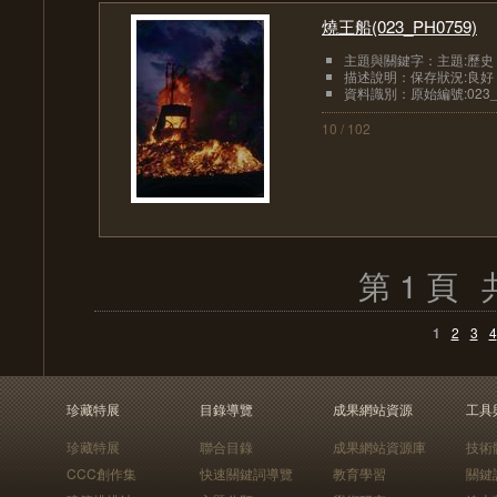
燒王船(023_PH0759)
主題與關鍵字：主題:歷史
描述說明：保存狀況:良好
資料識別：原始編號:023_P
10 / 102
第 1 頁
1
2
3
4
珍藏特展
目錄導覽
成果網站資源
工具
珍藏特展
聯合目錄
成果網站資源庫
技術
CCC創作集
快速關鍵詞導覽
教育學習
關鍵