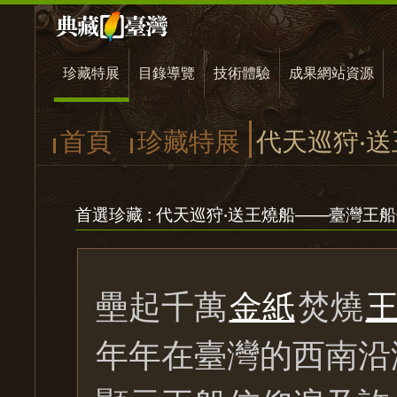
珍藏特展
目錄導覽
技術體驗
成果網站資源
首頁
珍藏特展
代天巡狩‧
首選珍藏 : 代天巡狩‧送王燒船——臺灣王
壘起千萬
金紙
焚燒
年年在臺灣的西南沿