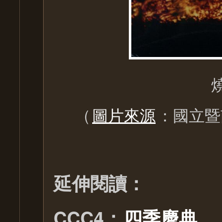
（
圖片來源
：國立暨
延伸閱讀：
CCC4：
四季慶典