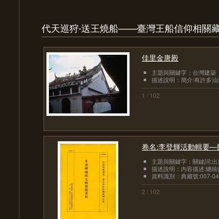
代天巡狩‧送王燒船——臺灣王船信仰相關
佳里金唐殿
主題與關鍵字：台灣建築
描述說明：簡介:有許多
1 / 102
卷名:李登輝活動輯要—民
主題與關鍵字：關鍵詞:
描述說明：內容描述:總統{#
資料識別：典藏號:007-04010
2 / 102