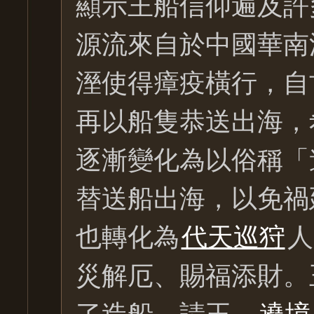
顯示王船信仰遍及許
源流來自於中國華南
溼使得瘴疫橫行，自
再以船隻恭送出海，
逐漸變化為以俗稱「
替送船出海，以免禍
也轉化為
代天巡狩
人
災解厄、賜福添財。
了造船—請王—
遶境