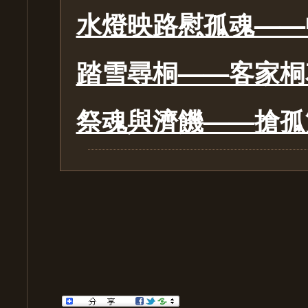
水燈映路慰孤魂——
踏雪尋桐——客家桐
祭魂與濟饑——搶孤