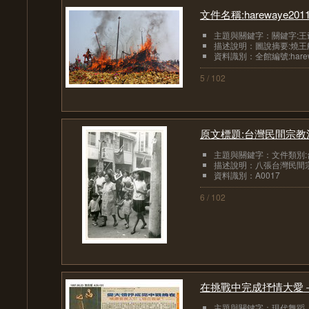
文件名稱:harewaye20117
主題與關鍵字：關鍵字:王
描述說明：圖說摘要:燒
資料識別：全館編號:hareway
5 / 102
原文標題:台灣民間宗教
主題與關鍵字：文件類別:
描述說明：八張台灣民間宗
資料識別：A0017
6 / 102
在挑戰中完成抒情大愛－
主題與關鍵字：現代舞蹈