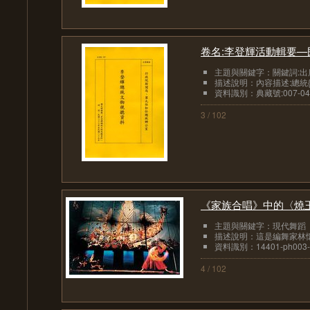
卷名:李登輝活動輯要—民
主題與關鍵字：關鍵詞:出
描述說明：內容描述:總統{#
資料識別：典藏號:007-04010
3 / 102
《家族合唱》中的〈燒
主題與關鍵字：現代舞蹈
描述說明：這是編舞家林懷民
資料識別：14401-ph003-19
4 / 102