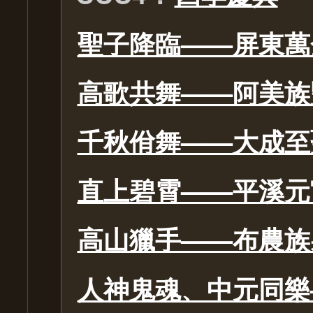
聖子降臨——屏東萬
高歌共舞——阿美族
千秋佾舞——大成至
直上碧霄——平溪元
高山獵手——布農族
人神鬼魂、中元同樂