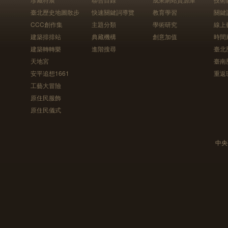
臺北歷史地圖散步
快速關鍵詞導覽
教育學習
關鍵
CCC創作集
主題分類
學術研究
線上
建築排排站
典藏機構
創意加值
時間
建築轉轉樂
進階搜尋
臺北
天地宮
臺南
安平追想1661
重返
工藝大冒險
原住民服飾
原住民儀式
中央