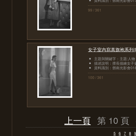
資料識別：鄧南光影會017
99 / 361
女子室內寫真旗袍系列(
主題與關鍵字：主題:人物
描述說明：擅長描繪女子姿
資料識別：鄧南光影會018
100 / 361
上一頁
第 10 頁
5
6
7
8