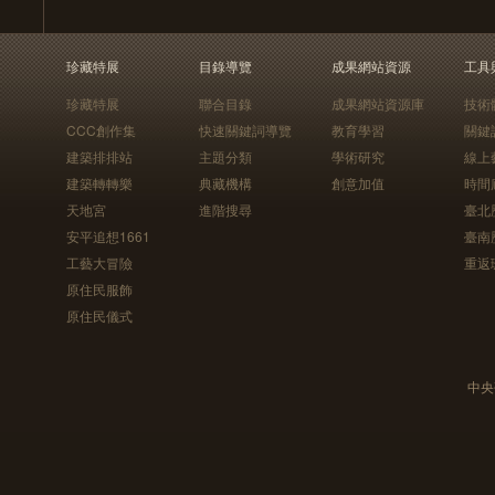
珍藏特展
目錄導覽
成果網站資源
工具
珍藏特展
聯合目錄
成果網站資源庫
技術
CCC創作集
快速關鍵詞導覽
教育學習
關鍵
建築排排站
主題分類
學術研究
線上
建築轉轉樂
典藏機構
創意加值
時間
天地宮
進階搜尋
臺北
安平追想1661
臺南
工藝大冒險
重返
原住民服飾
原住民儀式
中央