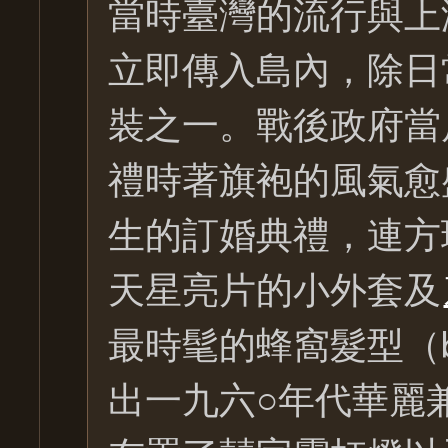
當時臺灣的流行與上
立即傳入島內，除日
裝之一。戰後政府當
禮時著旗袍的風氣愈
生的訂婚典禮，連方
天星亮片的小外套及
最時髦的蜂窩髮型（beeh
出一九六○年代華麗