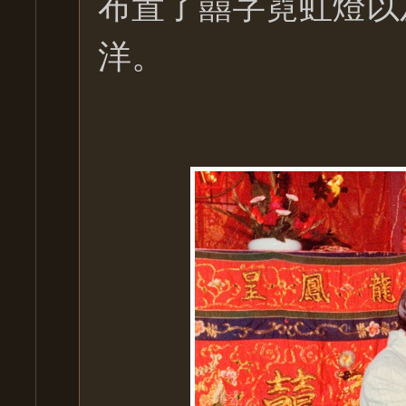
布置了囍字霓虹燈以
洋。