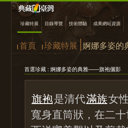
珍藏特展
目錄導覽
技術體驗
成果網站資源
首頁
珍藏特展
婀娜多姿的
首選珍藏 : 婀娜多姿的典雅——旗袍儷影
旗袍
是清代
滿族
女
寬身直筒狀，在二十